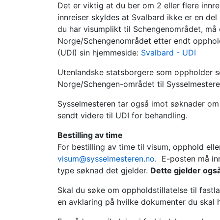
Det er viktig at du ber om 2 eller flere innr
innreiser skyldes at Svalbard ikke er en de
du har visumplikt til Schengenområdet, må d
Norge/Schengenområdet etter endt opphold
(UDI) sin hjemmeside:
Svalbard - UDI
Utenlandske statsborgere som oppholder se
Norge/Schengen-området til Sysselmestere
Sysselmesteren tar også imot søknader om 
sendt videre til UDI for behandling.
Bestilling av time
For bestilling av time til visum, opphold el
visum@sysselmesteren.no
. E-posten må inn
type søknad det gjelder.
Dette gjelder ogs
Skal du søke om oppholdstillatelse til fast
en avklaring på hvilke dokumenter du skal