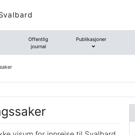
Svalbard
Offentlig
Publikasjoner
journal
saker
ngssaker
ke visum for innreise til Svalbard,