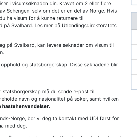
eiser i visumsøknaden din. Kravet om 2 eller flere
l av Schengen, selv om det er en del av Norge. Hvis
u ha visum for å kunne returnere til
 på Svalbard. Les mer på Utlendingsdirektoratets
g på Svalbard, kan levere søknader om visum til
n.
opphold og statsborgerskap. Disse søknadene blir
ler statsborgerskap må du sende e-post til
eholde navn og nasjonalitet på søker, samt hvilken
å hastehenvendelser.
lands-Norge, ber vi deg ta kontakt med UDI først for
 ha med deg.