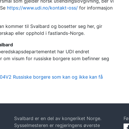
rsmål som gjelder norsk utlendingslovgivning, ber vi
. Se
https://www.udi.no/kontakt-oss/
for informasjon
an kommer til Svalbard og bosetter seg her, gir
gerskap eller opphold i fastlands-Norge.
albard
g beredskapsdepartementet har UDI endret
er om visum for russiske borgere som befinner seg
04V2 Russiske borgere som kan og ikke kan få
Svalbard er en del av kongeriket Norge.
Fø
Sysselmesteren er regjeringens øverste