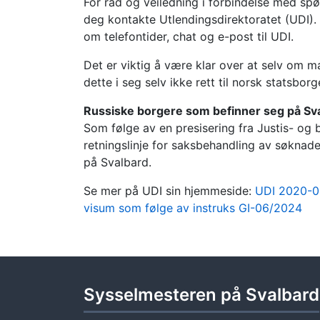
For råd og veiledning i forbindelse med spø
deg kontakte Utlendingsdirektoratet (UDI)
om telefontider, chat og e-post til UDI.
Det er viktig å være klar over at selv om m
dette i seg selv ikke rett til norsk statsbor
Russiske borgere som befinner seg på Sv
Som følge av en presisering fra Justis- o
retningslinje for saksbehandling av søknad
på Svalbard.
Se mer på UDI sin hjemmeside:
UDI 2020-0
visum som følge av instruks GI-06/2024
Sysselmesteren på Svalbard