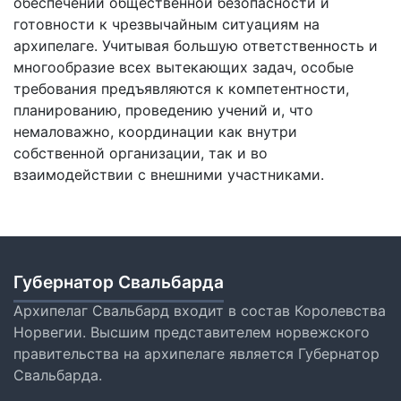
обеспечении общественной безопасности и
готовности к чрезвычайным ситуациям на
архипелаге. Учитывая большую ответственность и
многообразие всех вытекающих задач, особые
требования предъявляются к компетентности,
планированию, проведению учений и, что
немаловажно, координации как внутри
собственной организации, так и во
взаимодействии с внешними участниками.
Губернатор Свальбарда
Архипелаг Свальбард входит в состав Королевства
Норвегии. Высшим представителем норвежского
правительства на архипелаге является Губернатор
Свальбарда.